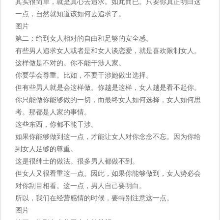
其实很简单，就是真心去追求。如此而已。只要你真正明白这
一点，自然就知道该如何去追求了。
图片
第二：给到女人相对的自由和足够的安全感。
有些男人追求女人或者是和女人谈恋爱，就是喜欢限制女人。
这样做是不对的。你不能干涉人家。
你要学会尊重。比如，不要干涉她做出选择。
但有些男人就是会这样做。你越是这样，女人越是看不起你。
你只能做你能够做的一切，而最终女人如何选择，女人如何思
考。那都是人家的事情。
这些东西，你都不能干涉。
如果你能够做到这一点，才能让女人对你念念不忘。因为你给
到女人足够的尊重。
这是很绅士的做法。很多男人都做不到。
但女人又很看重这一点。因此，如果你能够做到，女人势必会
对你刮目相看。这一点，男人自己要明白。
所以，我们在经营感情的时候，要特别注意这一点。
图片