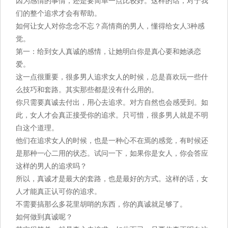
因为感情的事情，还是要简单一点比较好。这样的话，对于我
们的整个追求才会有帮助。
如何让女人对你念念不忘？高情商的男人，懂得给女人3种感
觉。
第一：给到女人真诚的感情，让她明白你是真心要和她谈恋
爱。
这一点很重要，很多男人追求女人的时候，总是喜欢玩一些什
么技巧和套路。其实那些都是没有什么用的。
你只需要真诚去付出，用心去追求。对方自然也会感受到。如
此，女人才会真正接受你的追求。只可惜，很多男人就是不明
白这个道理。
他们在追求女人的时候，也是一种心不在焉的感觉，有时候还
是那种一心二用的状态。试问一下，如果你是女人，你会答应
这样的男人的追求吗？
所以，真诚才是最大的套路，也是最好的方式。这样的话，女
人才能真正认可你的追求。
不需要搞那么多花里胡哨的东西，你的真诚就足够了。
如何做到真诚呢？