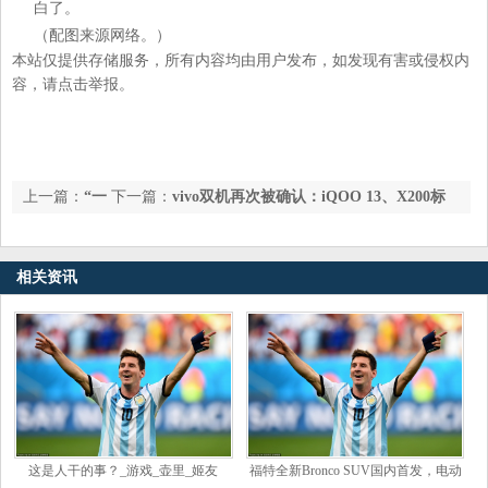
白了。
（配图来源网络。）
本站仅提供存储服务，所有内容均由用户发布，如发现有害或侵权内
容，请点击举报。
上一篇：
“一
下一篇：
vivo双机再次被确认：iQOO 13、X200标
个人最厉害的本事，就是控制情绪，男人脾气​不好，影响事业，
准版均遭遇影像瓶颈！
女人脾气不好，影响婚姻。​凡是脾气好，啥事都能好。”
相关资讯
这是人干的事？_游戏_壶里_姬友
福特全新Bronco SUV国内首发，电动